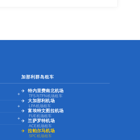
加那利群岛租车
✈️
特内里费南北机场
＋
TFS与TFN机场租车
✈️
大加那利机场
＋
LPA机场租车
✈️
富埃特文图拉机场
FUE机场租车
＋
✈️
兰萨罗特机场
ACE机场租车
✈️
拉帕尔马机场
SPC机场租车