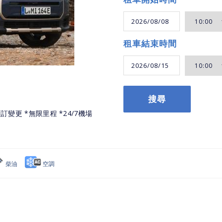
租車結束時間
搜尋
訂變更 *無限里程 *24/7機場
柴油
空調