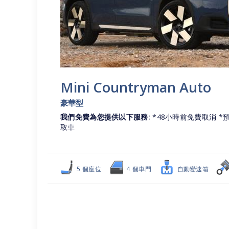
Mini Countryman Auto
豪華型
我們免費為您提供以下服務:
*48小時前免費取消 *預
取車
5 個座位
4 個車門
自動變速箱