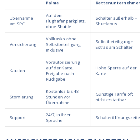
Palma
Kettenunternehme
Auf dem
Übernahme
Schalter außerhalb +
Flughafenparkplatz,
am SPC
Shuttlebus
ohne Shuttle
Vollkasko ohne
Selbstbeteiligung +
Versicherung
Selbstbeteiligung,
Extras am Schalter
inklusive
Vorautorisierung
auf der Karte,
Hohe Sperre auf der
Kaution
Freigabe nach
Karte
Rückgabe
Kostenlos bis 48
Günstige Tarife oft
Stornierung
Stunden vor
nicht erstattbar
Übernahme
24/7, in Ihrer
Support
Schalteröffnungszeit
Sprache