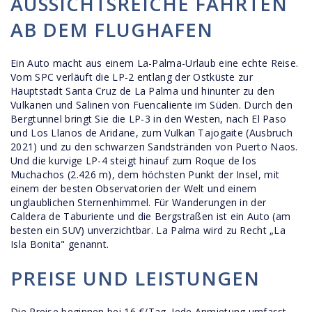
AUSSICHTSREICHE FAHRTEN
AB DEM FLUGHAFEN
Ein Auto macht aus einem La-Palma-Urlaub eine echte Reise.
Vom SPC verläuft die LP-2 entlang der Ostküste zur
Hauptstadt Santa Cruz de La Palma und hinunter zu den
Vulkanen und Salinen von Fuencaliente im Süden. Durch den
Bergtunnel bringt Sie die LP-3 in den Westen, nach El Paso
und Los Llanos de Aridane, zum Vulkan Tajogaite (Ausbruch
2021) und zu den schwarzen Sandstränden von Puerto Naos.
Und die kurvige LP-4 steigt hinauf zum Roque de los
Muchachos (2.426 m), dem höchsten Punkt der Insel, mit
einem der besten Observatorien der Welt und einem
unglaublichen Sternenhimmel. Für Wanderungen in der
Caldera de Taburiente und die Bergstraßen ist ein Auto (am
besten ein SUV) unverzichtbar. La Palma wird zu Recht „La
Isla Bonita" genannt.
PREISE UND LEISTUNGEN
Die Preise beginnen bei 16 €/Tag. Jede Anmietung umfasst