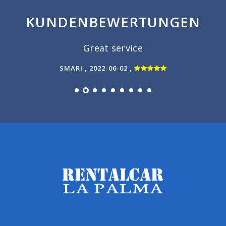
KUNDENBEWERTUNGEN
Great service
a
c
SMARI , 2022-06-02 ,
e
c
c