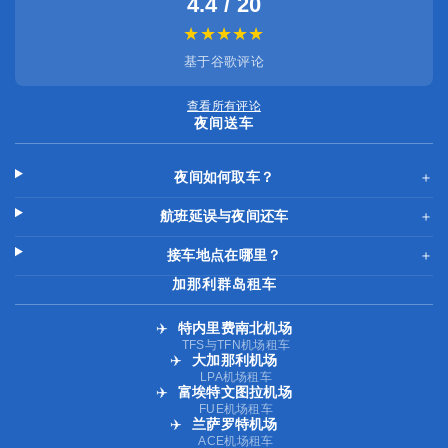
4.4 / 20
★★★★★
基于谷歌评论
查看所有评论
夜间送车
夜间如何取车？
＋
航班延误与夜间还车
＋
接车地点在哪里？
＋
加那利群岛租车
✈️
特内里费南北机场
TFS与TFN机场租车
✈️
大加那利机场
LPA机场租车
✈️
富埃特文图拉机场
FUE机场租车
✈️
兰萨罗特机场
ACE机场租车