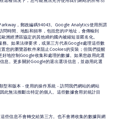
，在這種情況下，您可能無法充分使用我們網站的所有功
rkway，郵政編碼94043。Google Analytics使用所謂
站訪問時間、地點和頻率，包括您的IP地址，會傳輸到
成員國或歐洲經濟區協定的其他締約國內被縮短並匿名化。
務。如果法律要求，或第三方代表Google處理這些數
設置您的瀏覽器軟件來阻止Cookies的安裝；但我們提醒
好地控制Google收集和處理的數據。如果您啟用此選
送信息。更多關於Google的退出選項信息，並啟用此選
和版本 - 使用的操作系統 - 訪問我們網站的網站
存儲，因此無法推斷出特定的個人。這些數據會用於統計目
。這些信息不會轉交給第三方。也不會將收集的數據與網