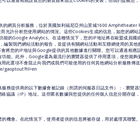
可以通過相應設置您的瀏覽器來阻止Cookies的安裝；但我們提醒您
c.提供的網頁分析服務，位於美國加利福尼亞州山景城1600 Amphitheater Pa
，從而允許分析您使用網站的情況。這些Cookies生成的信息，如您的網
功能的Google Analytics。在這種情況下，您的IP地址將在歐盟
況，編製我們網站活動的報告，並提供有關網站活動和互聯網使用的其他服
e不會將您的IP地址與Google提供的其他數據進行關聯。您可以通過相應
能。此外，Google還為最流行的瀏覽器提供了停用選項，使您能夠更
tics。啟用此選項不會阻止向我們或我們可能使用的任何其他網站分析服務傳
/gaoptout?hl=en
務提供商的以下數據會被記錄（所謂的伺服器日誌文件）：- 瀏覽器類型
- 您的網絡協議（IP）地址。這些匿名數據與您提供的任何個人信息分開
繫的機會。在此情況下，使用者提供的信息將被存儲，用於處理其聯繫