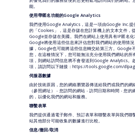
於優化我們的服務並便於您更輕鬆地訪問我們的網站。您
能。
使用帶匿名功能的Google Analytics
我們使用Google Analytics，這是一項由Google In
的「Cookies」，這是存儲在您計算機上的文本文件
Google並存儲在美國。我們在網站上使用具有IP匿名化
Google將使用這些信息來評估您對我們網站的使用情
據，Google也可能將這些信息轉交給第三方。Googl
您，在這種情況下，您可能無法充分使用我們網站的所有功
項，則網站訪問信息將不會發送到Google Analy
項，請訪問以下鏈接：https://tools.google.com/dlpage
伺服器數據
由於技術原因，您的網絡瀏覽器傳送給我們或我們的網絡服
（參照網址） - 您訪問的網站 - 訪問日期和時間 
的，以優化我們的網站和服務。
聯繫表單
我們提供通過電子郵件、預訂表單和聯繫表單與我們聯
站其他部分可能收集的數據進行比較。
信息/撤回/取消