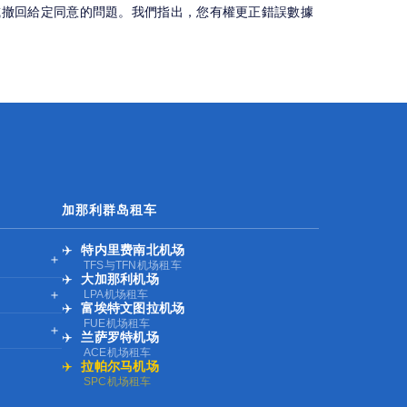
或撤回給定同意的問題。我們指出，您有權更正錯誤數據
加那利群岛租车
✈️
特内里费南北机场
＋
TFS与TFN机场租车
✈️
大加那利机场
＋
LPA机场租车
✈️
富埃特文图拉机场
FUE机场租车
＋
✈️
兰萨罗特机场
ACE机场租车
✈️
拉帕尔马机场
SPC机场租车