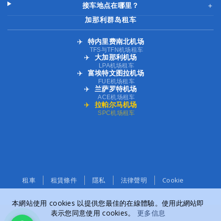
接车地点在哪里？
＋
加那利群岛租车
✈️
特内里费南北机场
TFS与TFN机场租车
✈️
大加那利机场
LPA机场租车
✈️
富埃特文图拉机场
FUE机场租车
✈️
兰萨罗特机场
ACE机场租车
✈️
拉帕尔马机场
SPC机场租车
租車
租賃條件
隱私
法律聲明
Cookie
本網站使用 cookies 以提供您最佳的在線體驗。使用此網站即
表示您同意使用 cookies。
更多信息