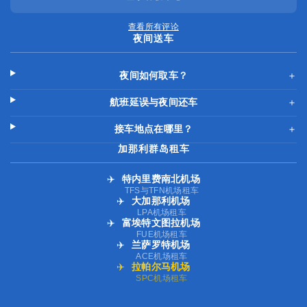
查看所有评论
夜间送车
夜间如何取车？
＋
航班延误与夜间还车
＋
接车地点在哪里？
＋
加那利群岛租车
✈️
特内里费南北机场
TFS与TFN机场租车
✈️
大加那利机场
LPA机场租车
✈️
富埃特文图拉机场
FUE机场租车
✈️
兰萨罗特机场
ACE机场租车
✈️
拉帕尔马机场
SPC机场租车