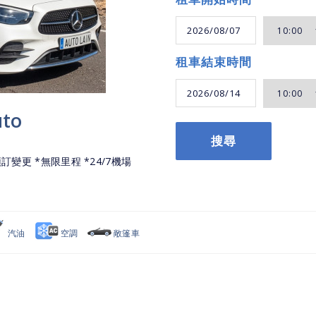
租車結束時間
uto
搜尋
訂變更 *無限里程 *24/7機場
汽油
空調
敞篷車