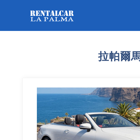
拉帕爾馬租