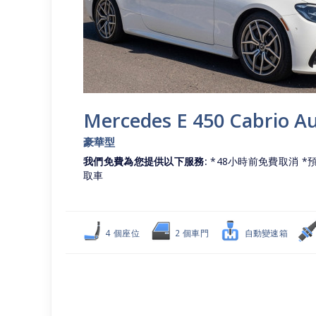
Mercedes E 450 Cabrio A
豪華型
我們免費為您提供以下服務:
*48小時前免費取消 *預
取車
4 個座位
2 個車門
自動變速箱