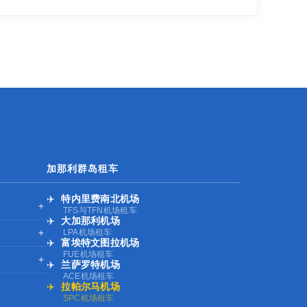
加那利群岛租车
✈️
特内里费南北机场
＋
TFS与TFN机场租车
✈️
大加那利机场
＋
LPA机场租车
✈️
富埃特文图拉机场
FUE机场租车
＋
✈️
兰萨罗特机场
ACE机场租车
✈️
拉帕尔马机场
SPC机场租车