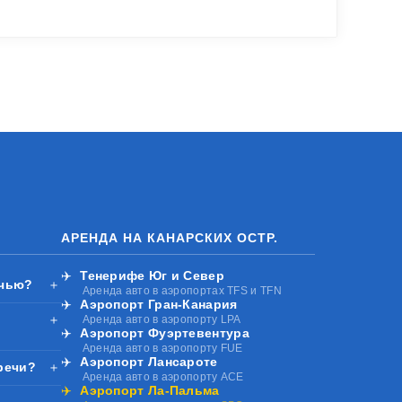
АРЕНДА НА КАНАРСКИХ ОСТР.
✈️
Тенерифе Юг и Север
очью?
＋
Аренда авто в аэропортах TFS и TFN
✈️
Аэропорт Гран-Канария
＋
Аренда авто в аэропорту LPA
✈️
Аэропорт Фуэртевентура
Аренда авто в аэропорту FUE
✈️
Аэропорт Лансароте
речи?
＋
Аренда авто в аэропорту ACE
✈️
Аэропорт Ла-Пальма