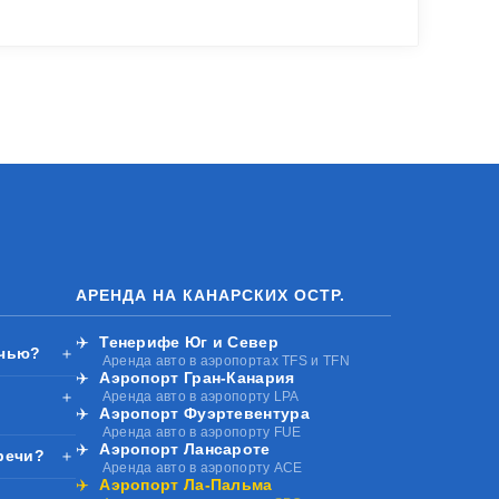
АРЕНДА НА КАНАРСКИХ ОСТР.
✈️
Тенерифе Юг и Север
очью?
＋
Аренда авто в аэропортах TFS и TFN
✈️
Аэропорт Гран-Канария
＋
Аренда авто в аэропорту LPA
✈️
Аэропорт Фуэртевентура
Аренда авто в аэропорту FUE
✈️
Аэропорт Лансароте
речи?
＋
Аренда авто в аэропорту ACE
✈️
Аэропорт Ла-Пальма