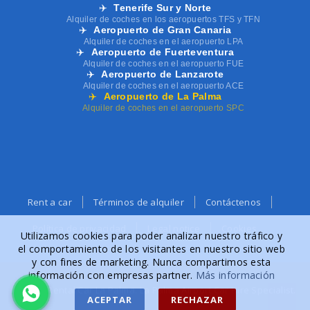
✈️
Tenerife Sur y Norte
Alquiler de coches en los aeropuertos TFS y TFN
✈️
Aeropuerto de Gran Canaria
Alquiler de coches en el aeropuerto LPA
✈️
Aeropuerto de Fuerteventura
Alquiler de coches en el aeropuerto FUE
✈️
Aeropuerto de Lanzarote
Alquiler de coches en el aeropuerto ACE
✈️
Aeropuerto de La Palma
Alquiler de coches en el aeropuerto SPC
Rent a car
Términos de alquiler
Contáctenos
Política de privacidad
Legal notice
Cookies
Utilizamos cookies para poder analizar nuestro tráfico y
el comportamiento de los visitantes en nuestro sitio web
y con fines de marketing. Nunca compartimos esta
información con empresas partner.
Más información
© 2026 Rental Car La Palma. La Palma Airport Car Hire Specialist.
ACEPTAR
RECHAZAR