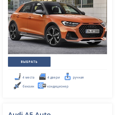
ВЫБРАТЬ
4 местa
4 двери
ручная
бензин
кондиционер
Audi A5 Auto