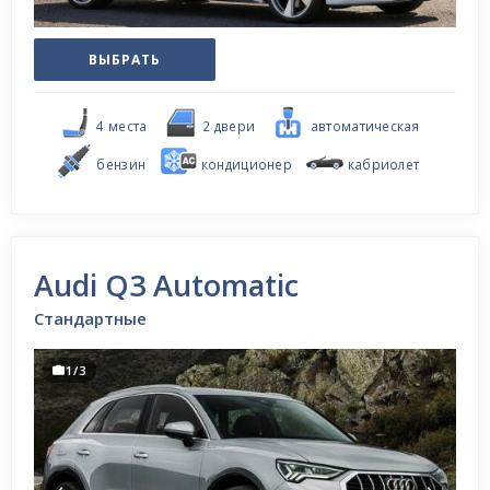
ВЫБРАТЬ
4 местa
2 двери
автоматическая
бензин
кондиционер
кабриолет
Audi Q3 Automatic
Стандартные
1/3
‹
›